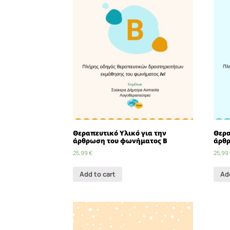
Θεραπευτικό Υλικό για την
Θερα
άρθρωση του φωνήματος Β
άρθρ
25,99
€
25,99
Add to cart
Ad